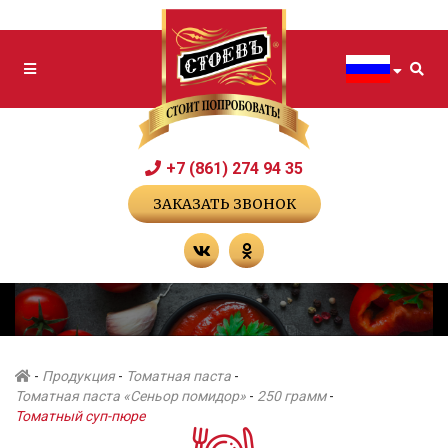
+7 (861) 274 94 35
ЗАКАЗАТЬ ЗВОНОК
-
Продукция
-
Томатная паста
-
Томатная паста «Сеньор помидор»
-
250 грамм
-
Томатный суп-пюре