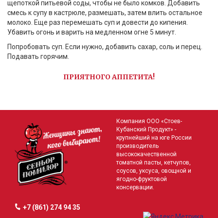
щепоткой питьевой соды, чтобы не было комков. Добавить
смесь к супу в кастрюле, размешать, затем влить остальное
молоко. Еще раз перемешать суп и довести до кипения.
Убавить огонь и варить на медленном огне 5 минут.
Попробовать суп. Если нужно, добавить сахар, соль и перец.
Подавать горячим.
ПРИЯТНОГО АППЕТИТА!
Компания ООО «Стоев-
Кубанский Продукт» -
крупнейший на юге России
производитель
высококачественной
томатной пасты, кетчупов,
соусов, уксуса, овощной и
ягодно-фруктовой
консервации.
+7 (861) 274 94 35