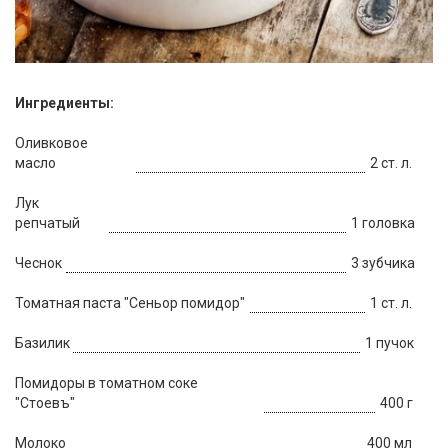
Ингредиенты:
Оливковое
масло
2 ст. л.
Лук
репчатый
1 головка
Чеснок
3 зубчика
Томатная паста "Сеньор помидор"
1 ст. л.
Базилик
1 пучок
Помидоры в томатном соке
"Стоевъ"
400 г
Молоко
400 мл