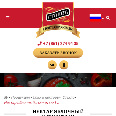
+7 (861) 274 94 35
ЗАКАЗАТЬ ЗВОНОК
-
Продукция
-
Соки и нектары
-
Стекло
-
Нектар яблочный с мякотью 1 л
НЕКТАР ЯБЛОЧНЫЙ