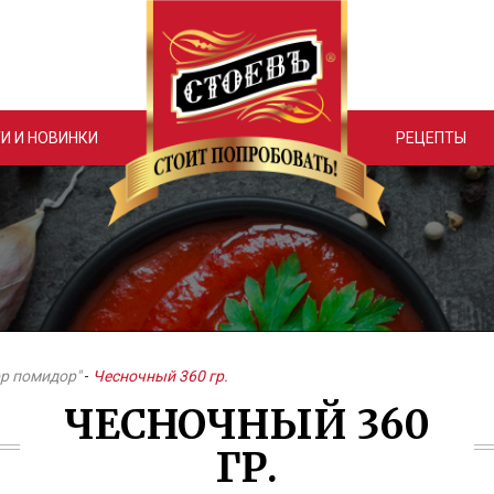
И И НОВИНКИ
РЕЦЕПТЫ
ор помидор"
-
Чесночный 360 гр.
ЧЕСНОЧНЫЙ 360
ГР.