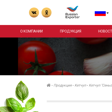
О КОМПАНИИ
ПРОДУКЦИЯ
НОВОСТ
-
Продукция
-
Кетчуп
-
Кетчуп "Сень